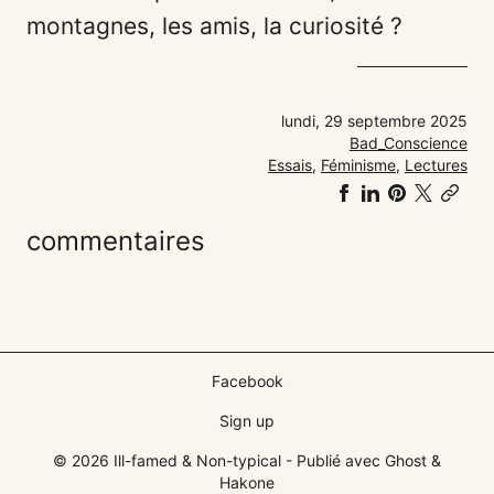
montagnes, les amis, la curiosité ?
lundi, 29 septembre 2025
Bad_Conscience
Essais
,
Féminisme
,
Lectures
Partager
Partager
Partager
Share
Co
sur
sur
sur
on
link
commentaires
Facebook
LinkedIn
Pinteres
𝕏
Facebook
Sign up
© 2026 Ill-famed & Non-typical
- Publié avec
Ghost
&
Hakone