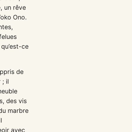
, un rêve
Yoko Ono.
ntes,
rfelues
, qu’est-ce
appris de
; il
meuble
s, des vis
, du marbre
l
eoir avec