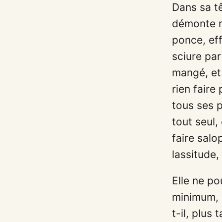
Dans sa têt
démonte r
ponce, eff
sciure part
mangé, et 
rien faire
tous ses p
tout seul
faire salop
lassitude,
Elle ne po
minimum, m
t-il, plus