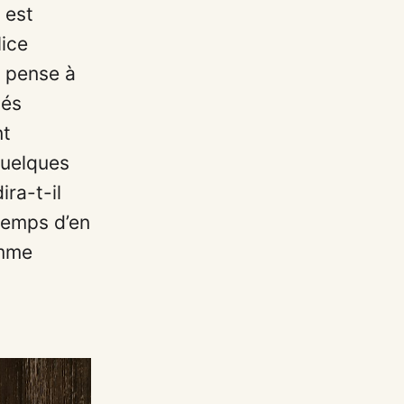
 est
lice
, pense à
tés
nt
quelques
ira-t-il
 temps d’en
omme