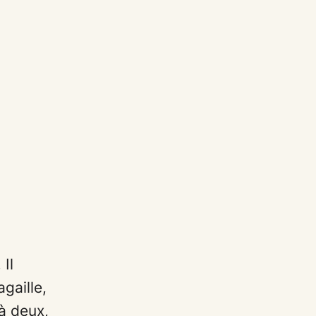
 Il
gaille,
 à deux,