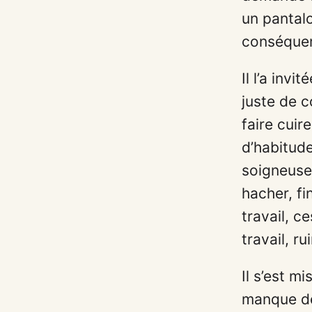
un pantalon
conséque
Il l’a invi
juste de 
faire cuir
d’habitude
soigneusem
hacher, fin
travail, c
travail, r
Il s’est m
manque de 