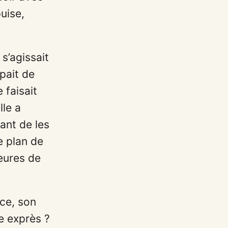
puise,
 s’agissait
pait de
 faisait
lle a
ant de les
Ce plan de
heures de
nce, son
le exprès ?