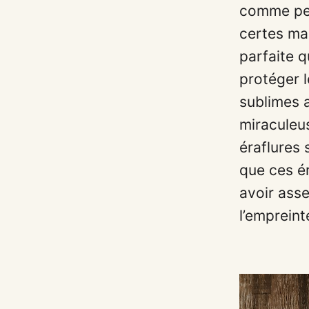
comme pers
certes mal
parfaite q
protéger l
sublimes a
miraculeus
éraflures 
que ces ér
avoir asse
l’empreint