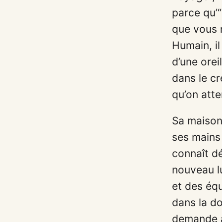
parce qu’“
que vous 
Humain, il
d’une orei
dans le cr
qu’on atte
Sa maison,
ses mains 
connaît d
nouveau lu
et des équ
dans la do
demande à 