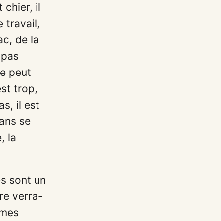
 chier, il
travail,
ac, de la
a pas
ne peut
est trop,
s, il est
sans se
, la
es sont un
re verra-
gumes