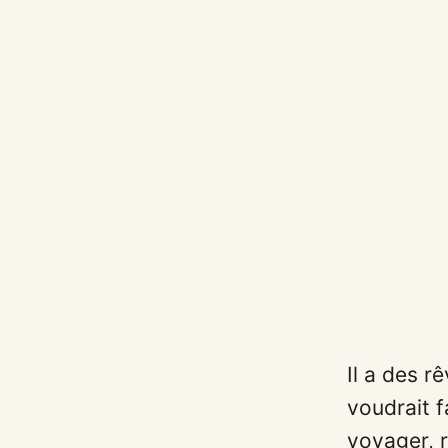
Il a des r
voudrait f
voyager, r