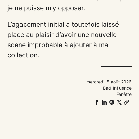
je ne puisse m’y opposer.
L’agacement initial a toutefois laissé
place au plaisir d’avoir une nouvelle
scène improbable à ajouter à ma
collection.
mercredi, 5 août 2026
Bad_Influence
Fenêtre
Partager
Partager
Partager
Share
Co
sur
sur
sur
on
link
Facebook
LinkedIn
Pinteres
𝕏