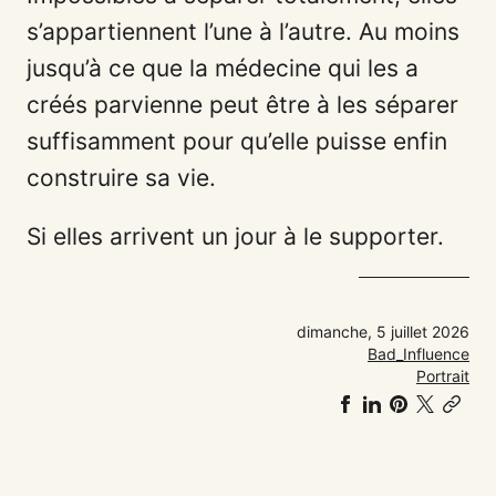
s’appartiennent l’une à l’autre. Au moins
jusqu’à ce que la médecine qui les a
créés parvienne peut être à les séparer
suffisamment pour qu’elle puisse enfin
construire sa vie.
Si elles arrivent un jour à le supporter.
dimanche, 5 juillet 2026
Bad_Influence
Portrait
Partager
Partager
Partager
Share
Co
sur
sur
sur
on
link
Facebook
LinkedIn
Pinteres
𝕏