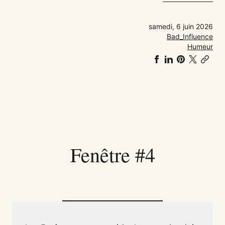
samedi, 6 juin 2026
Bad_Influence
Humeur
Partager
Partager
Partager
Share
Co
sur
sur
sur
on
link
Facebook
LinkedIn
Pinteres
𝕏
Fenêtre #4