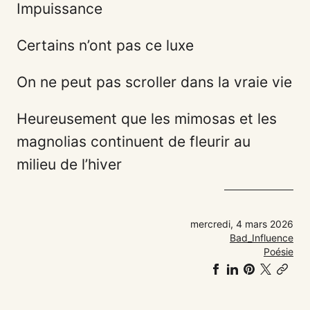
Impuissance
Certains n’ont pas ce luxe
On ne peut pas scroller dans la vraie vie
Heureusement que les mimosas et les
magnolias continuent de fleurir au
milieu de l’hiver
mercredi, 4 mars 2026
Bad_Influence
Poésie
Partager
Partager
Partager
Share
Co
sur
sur
sur
on
link