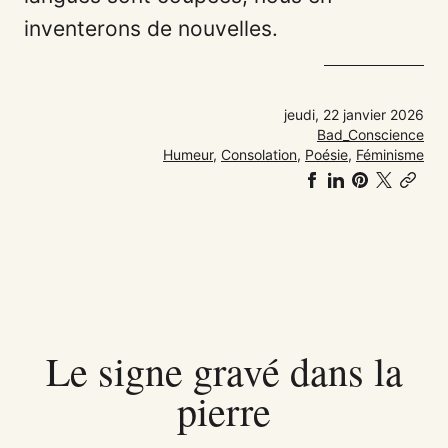
inventerons de nouvelles.
jeudi, 22 janvier 2026
Bad_Conscience
Humeur
,
Consolation
,
Poésie
,
Féminisme
Partager
Partager
Partager
Share
Co
sur
sur
sur
on
link
Facebook
LinkedIn
Pinteres
𝕏
Le signe gravé dans la
pierre