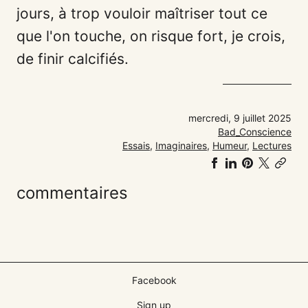
jours, à trop vouloir maîtriser tout ce
que l'on touche, on risque fort, je crois,
de finir calcifiés.
mercredi, 9 juillet 2025
Bad_Conscience
Essais
,
Imaginaires
,
Humeur
,
Lectures
Partager
Partager
Partager
Share
Co
sur
sur
sur
on
link
commentaires
Facebook
LinkedIn
Pinteres
𝕏
Facebook
Sign up